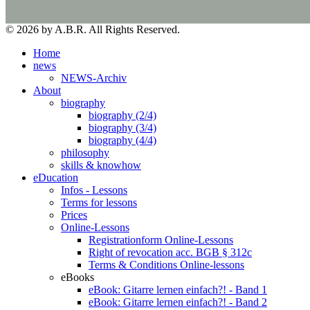
© 2026 by A.B.R. All Rights Reserved.
Home
news
NEWS-Archiv
About
biography
biography (2/4)
biography (3/4)
biography (4/4)
philosophy
skills & knowhow
eDucation
Infos - Lessons
Terms for lessons
Prices
Online-Lessons
Registrationform Online-Lessons
Right of revocation acc. BGB § 312c
Terms & Conditions Online-lessons
eBooks
eBook: Gitarre lernen einfach?! - Band 1
eBook: Gitarre lernen einfach?! - Band 2