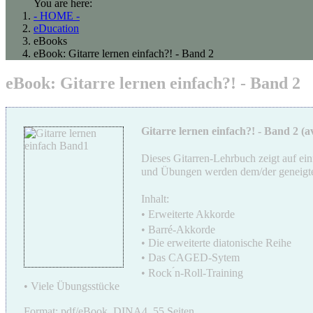
You are here:
- HOME -
eDucation
eBooks
eBook: Gitarre lernen einfach?! - Band 2
eBook: Gitarre lernen einfach?! - Band 2
Gitarre lernen einfach?! - Band 2 (a
Dieses Gitarren-Lehrbuch zeigt auf ei
und Übungen werden dem/der geneigten 
Inhalt:
• Erweiterte Akkorde
• Barré-Akkorde
• Die erweiterte diatonische Reihe
• Das CAGED-Sytem
• Rock ́n-Roll-Training
• Viele Übungsstücke
Format: pdf/eBook, DINA4, 55 Seiten