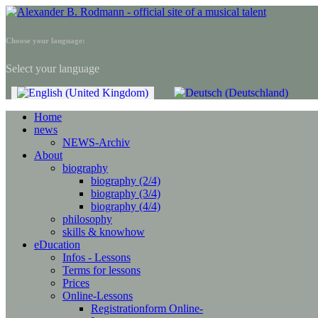
Choose your language:
Select your language
Home
news
NEWS-Archiv
About
biography
biography (2/4)
biography (3/4)
biography (4/4)
philosophy
skills & knowhow
eDucation
Infos - Lessons
Terms for lessons
Prices
Online-Lessons
Registrationform Online-