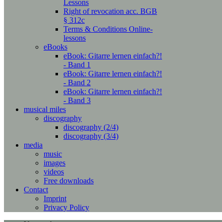
Lessons
Right of revocation acc. BGB
§ 312c
Terms & Conditions Online-
lessons
eBooks
eBook: Gitarre lernen einfach?!
- Band 1
eBook: Gitarre lernen einfach?!
- Band 2
eBook: Gitarre lernen einfach?!
- Band 3
musical miles
discography
discography (2/4)
discography (3/4)
media
music
images
videos
Free downloads
Contact
Imprint
Privacy Policy